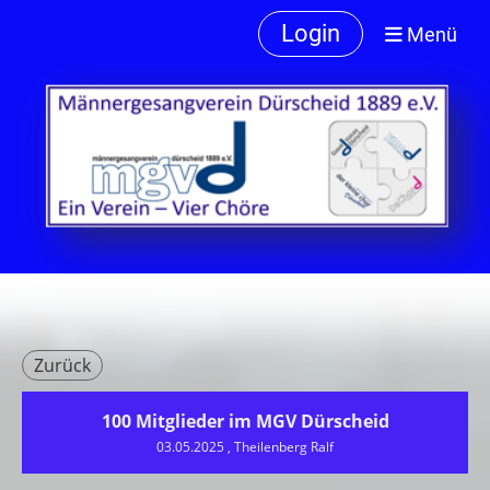
Login
Menü
Zurück
100 Mitglieder im MGV Dürscheid
03.05.2025
, Theilenberg Ralf