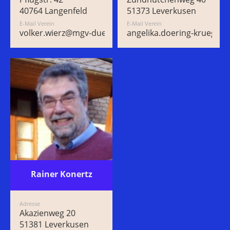
40764 Langenfeld
51373 Leverkusen
E-Mail Verein
E-Mail Verein
volker.wierz@mgv-duerscheid.de
angelika.doering-krueger
Rainer Konertz
Adresse
Akazienweg 20
51381 Leverkusen