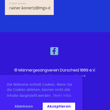
E-Mail Verein
rainer.konertz@mgv-duerscheid.de
© Männergesangverein Dürscheid 1889 e.V.
Erstellt mit ClubDesk Vereinssoftware
Die Webseite enthält Cookies. Wenn Sie
die Cookies ablehen, können nicht alle
Impressum
Inhalte dargestellt werden.
Mehr Infos
Datenschutz
Ablehnen
Akzeptieren