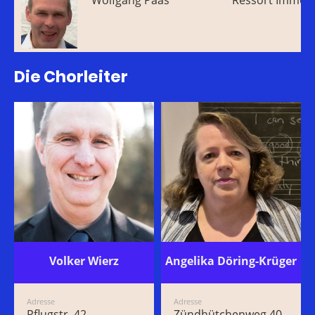
Wolfgang Paas
Ressort Immobi
Die Chorleiter
Volker Wierz
Angelika Döring-Krüger
Adresse
Adresse
Pflugstr. 42
Zündhütchenweg 40