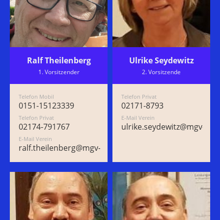
Ralf Theilenberg
Ulrike Seydewitz
1. Vorsitzender
2. Vorsitzende
Telefon Mobil
Telefon Privat
0151-15123339
02171-8793
Telefon Privat
E-Mail Verein
02174-791767
ulrike.seydewitz@mgv-due
E-Mail Verein
ralf.theilenberg@mgv-duerscheid.de