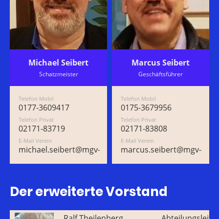
Michael Seibert
Marcus Seibert
Schatzmeister
Geschäftsführer
Telefon Mobil
Telefon Mobil
0177-3609417
0175-3679956
Telefon Privat
Telefon Privat
02171-83719
02171-83808
E-Mail Verein
E-Mail Verein
michael.seibert@mgv-duerscheid.de
marcus.seibert@mgv-duer
Der erweiterte Vorstand
Ralf Theilenberg
Abteilungsleite